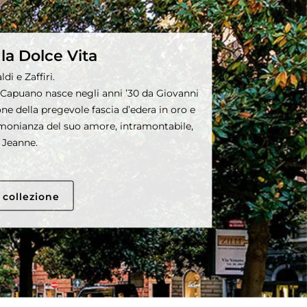
 la Dolce Vita
di e Zaffiri.
a Capuano nasce negli anni ’30 da Giovanni
one della pregevole fascia d’edera in oro e
timonianza del suo amore, intramontabile,
 Jeanne.
 collezione