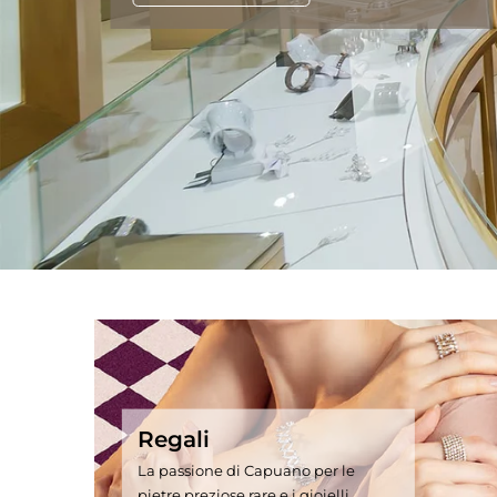
Regali
La passione di Capuano per le
pietre preziose rare e i gioielli