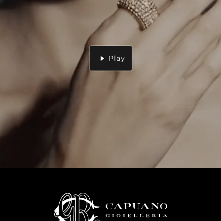
Play
Translation
missing:
it.general.video.play