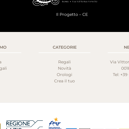
Il Progetto
–
CE
AMO
CATEGORIE
N
a
Regali
Via Vittor
gali
Novità
001
Orologi
Tel: +39
Crea il tuo