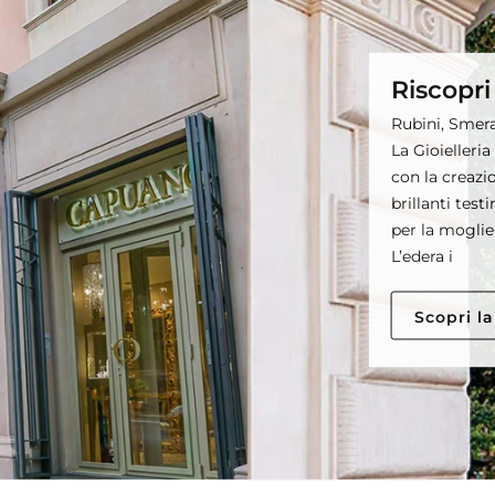
Riscopri
Rubini, Smeral
La Gioielleri
con la creazi
brillanti tes
per la moglie
L’edera i
Scopri la