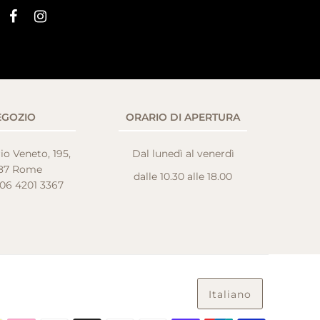
EGOZIO
ORARIO DI APERTURA
io Veneto, 195,
Dal lunedì al venerdì
87 Rome
dalle 10.30 alle 18.00
 06 4201 3367
Italiano